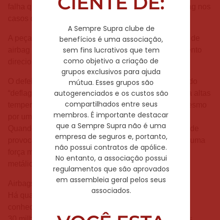
CIENTE DE:
falha que pode gerar a abertura inadequada do airbag nos
casos de colisão.
A Sempre Supra clube de
A peça fica localizada na parte esquerda do sistema de
benefícios é uma associação,
sem fins lucrativos que tem
airbag do motorista e/ou do lado direito no equipamento
como objetivo a criação de
direcionado para o carona.
grupos exclusivos para ajuda
O defeito se deve à degradação de uma substância do
mútua. Esses grupos são
autogerenciados e os custos são
“deflagrador” quando os veículos estão submetidos a altas
compartilhados entre seus
temperaturas, grande variação de temperatura ou mesmo
membros. É importante destacar
por uma alta umidade relativa do ar.
que a Sempre Supra não é uma
Quando isso ocorre, o componente fica instável e pode
empresa de seguros e, portanto,
provocar o acionamento involuntário do airbag ,com uma
não possui contratos de apólice.
força muito mais intensa, e o disparo de fragmentos
No entanto, a associação possui
metálicos junto com a explosão da bolsa inflável.
regulamentos que são aprovados
em assembleia geral pelos seus
Airbags mortais
associados.
Há quase seis anos, veio à tona o caso que ficou
conhecido como “airbags mortais”. Mais de
30 milhões de veículos em todo o mundo de diversas