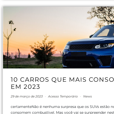
10 CARROS QUE MAIS CONS
EM 2023
29 de março de 2023
-
Acesso Temporário
-
News
certamenteNão é nenhuma surpresa que os SUVs estão no 
consomem combustível. Mas você vai se surpreender nest