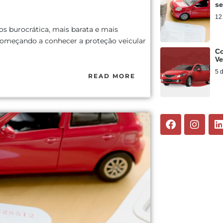
s
12
s burocrática, mais barata e mais
começando a conhecer a proteção veicular
Co
Ve
5 
READ MORE