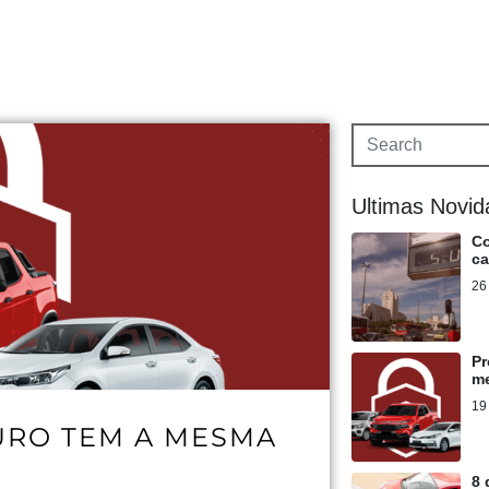
Ultimas Novi
Co
ca
26
Pr
m
19
URO TEM A MESMA
8 