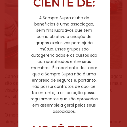
CIENTE DE:
A Sempre Supra clube de
benefícios é uma associação,
sem fins lucrativos que tem
como objetivo a criação de
grupos exclusivos para ajuda
mútua. Esses grupos são
autogerenciados e os custos são
compartilhados entre seus
membros. É importante destacar
que a Sempre Supra não é uma
Carro novo que nada, o queridinho da malandragem agora
empresa de seguros e, portanto,
são os seminovos. Esses automóveis tornaram-se os mais
não possui contratos de apólice.
visados no estado do Rio de Janeiro e em quase todo
No entanto, a associação possui
Brasil, apontam dados analisados por empresas de
regulamentos que são aprovados
Rastreamento Veicular.
em assembleia geral pelos seus
associados.
O mercado de seminovos tem ganhado uma grande
atenção devido ao momento turbulento que as montadoras