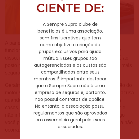
CIENTE DE:
A Sempre Supra clube de
benefícios é uma associação,
sem fins lucrativos que tem
A pane seca nada mais é do que o veículo parar de
como objetivo a criação de
funcionar pela falta de combustível no tanque. Diante
grupos exclusivos para ajuda
mútua. Esses grupos são
disso, resta ao condutor chamar um
reboque
e ir a pé ao
autogerenciados e os custos são
posto mais próximo ou empurrar o carro até um local mais
compartilhados entre seus
seguro.
membros. É importante destacar
que a Sempre Supra não é uma
Geralmente, esse problema acontece pela desatenção do
empresa de seguros e, portanto,
motorista ao não observar o marcador do painel que acusa
não possui contratos de apólice.
quando o nível de combustível está baixo; em alguns
No entanto, a associação possui
casos, porém, o marcador pode estar com problemas e
regulamentos que são aprovados
não informar os números de forma eficaz. Nesse artigo
em assembleia geral pelos seus
você poderá tirar dicas para prevenir que a pane seca não
associados.
ocorra.