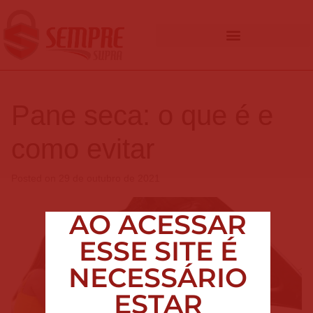
Pane seca: o que é e
como evitar
Posted on
29 de outubro de 2021
AO ACESSAR
ESSE SITE É
NECESSÁRIO
ESTAR