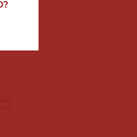
O?
ira:
a
mento
tirar