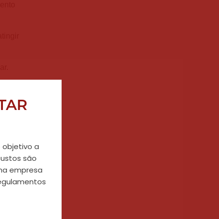
mento
tingir
ar.
STAR
 objetivo a
m
custos são
uma empresa
 regulamentos