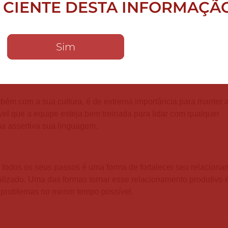
 CIENTE DESTA INFORMAÇÃ
iga essas 5 dicas e realize um atendimento de excelência. Conf
Sim
ivíduo um tratamento pautado na exclusividade e na empatia.
mbém com a sua cultura, é de extrema importância para manter 
vel que a equipe esteja bem treinada para lidar com qualquer
ma assertiva sua linguagem.
 todos os seus passos é uma forma de fortalecer seu relaciona
lizado. Uma das formas tornar esse relacionamento produtivo é 
s problemas no menor tempo possível.