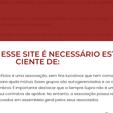
 serão os diferenciais da organização. Esse é o caso do atendi
ia do indivíduo e o seu relacionamento com a marca, consegue a
 tornando-a mais competitiva.
so leitor sobre o que é atendimento personalizado e como aplic
e com seus amigos nas redes sociais.
to personalizado?
ESSE SITE É NECESSÁRIO E
CIENTE DE:
quar o atendimento prestado pela instituição à linguagem e
ões mais assertivas.
ícios é uma associação, sem fins lucrativos que tem como
 da sua instituição é necessário saber qual a persona com que
 para ajuda mútua. Esses grupos são autogerenciados e os 
resentação do cliente ideal para o seu negócio.
mbros. É importante destacar que a Sempre Supra não é 
sui contratos de apólice. No entanto, a associação possui
is é do que saber direcionar corretamente a sua linguagem,
ovados em assembleia geral pelos seus associados.
 assim, todos merecem uma atenção especial.
dimento personalizado