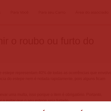
s
Para Você
Para seu Carro
Área do associado
r o roubo ou furto do
de estepe representam 40% de todas as ocorrências que envol
ncia do estepe nem é notada rapidamente, pois alguns ficam
evar uma multa, isso porque o item é obrigatório. Portanto,
a evitar que o seu estepe seja furtado.