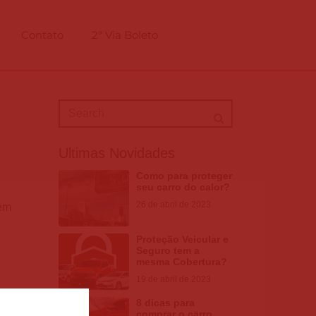
Contato
2ª Via Boleto
Ultimas Novidades
Como para proteger
seu carro do calor?
26 de abril de 2023
vem
Proteção Veicular e
Seguro tem a
mesma Cobertura?
19 de abril de 2023
8 dicas para
comprar o carro