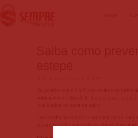
Home
Nó
Saiba como preveni
estepe
Posted on
5 de fevereiro de 2020
De acordo com a CarGlass, roubos ou furtos 
automóveis no Brasil. E, muitas vezes, a ausê
localizados na parte de baixo.
Com a falta do estepe, o condutor ainda pode l
separamos algumas práticas que podem ajudar 