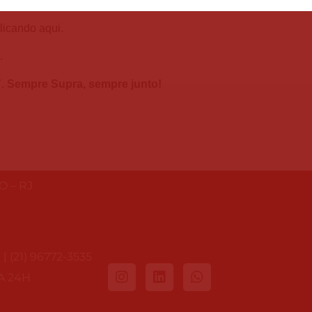
licando aqui
.
.
7.
Sempre Supra, sempre junto!
O – RJ
| (21) 96772-3535
A 24H