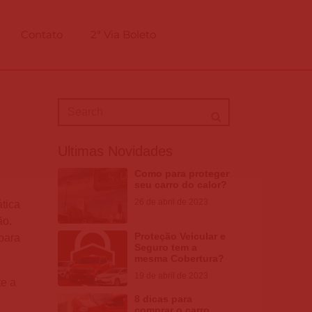
Contato
2ª Via Boleto
Ultimas Novidades
Como para proteger
seu carro do calor?
26 de abril de 2023
tica
ão.
Proteção Veicular e
para
Seguro tem a
mesma Cobertura?
19 de abril de 2023
te a
8 dicas para
comprar o carro