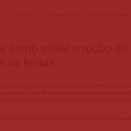
s
Para Você
Para seu Carro
Área do associado
a como evitar o roubo do
e as festas
ado nas ruas próximas aos blocos da folia, entretanto essa prá
a rua aumenta o risco de seu carro ser roubado devido a exposiç
ertindo, os assaltantes aproveitam esse momento de distração 
podem fazer a diferença e evitar o roubo do seu veículo duran